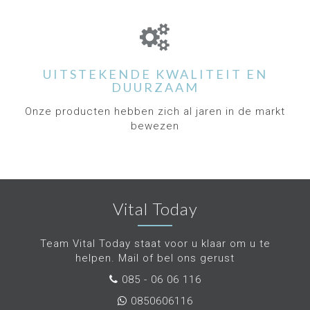
UITSTEKENDE KWALITEIT EN
DUURZAAM
Onze producten hebben zich al jaren in de markt
bewezen
Vital Today
Team Vital Today staat voor u klaar om u te
helpen. Mail of bel ons gerust
085 - 06 06 116
0850606116