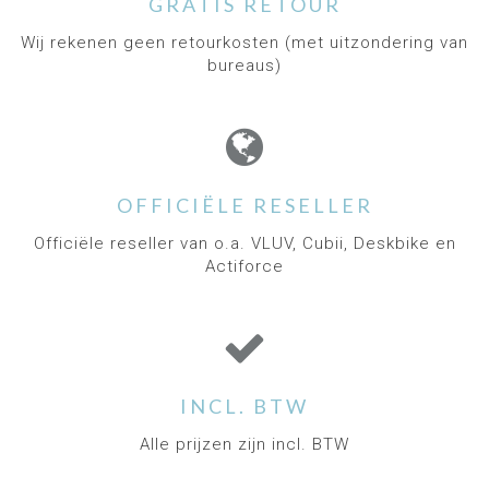
GRATIS RETOUR
stoelfietsen, stijlvolle zitballen en goed
geprijsde sta-zit bureaus voor u geselecteerd
Wij rekenen geen retourkosten (met uitzondering van
om gemakkelijk meer te bewegen tijdens werk
bureaus)
of gewoon thuis. Al onze trainers zijn stil in
gebruik, hebben een magnetisch vliegwiel,
uitstekende reviews en zijn van een goede
kwaliteit.
OFFICIËLE RESELLER
Officiële reseller van o.a. VLUV, Cubii, Deskbike en
Actiforce
INCL. BTW
Alle prijzen zijn incl. BTW