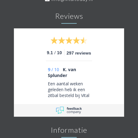
Reviews
/
9.1
10
297 reviews
9
/
10
K. van
Splunder
Een aantal weken
geleden heb ik een
zitbal besteld bij Vital
Today. Aanvankelijk
was er iets mis
gegaan bij de
bestelling. De
eigenaar dhr.Van Der
Informatie
Voort heeft mij
fantastisch