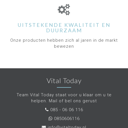
UITSTEKENDE KWALITEIT EN
DUURZAAM
Onze producten hebben zich al jaren in de markt
bewezen
Vital Today
Team Vital Today staat voor u klaar om u te
helpen. Mail of bel ons gerust
085 - 06 06 116
0850606116
info@vitaltoday.nl