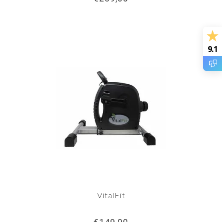
9.1
VitalFit