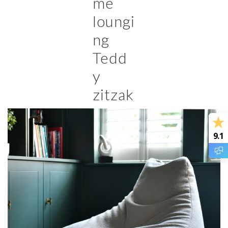
me
loungi
ng
Tedd
y
zitzak
9.1