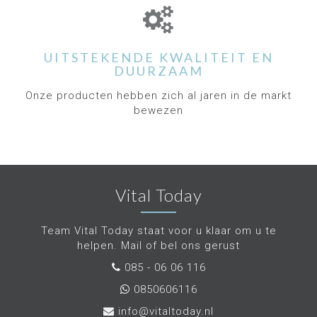
UITSTEKENDE KWALITEIT EN
DUURZAAM
Onze producten hebben zich al jaren in de markt
bewezen
Vital Today
Team Vital Today staat voor u klaar om u te
helpen. Mail of bel ons gerust
085 - 06 06 116
0850606116
info@vitaltoday.nl