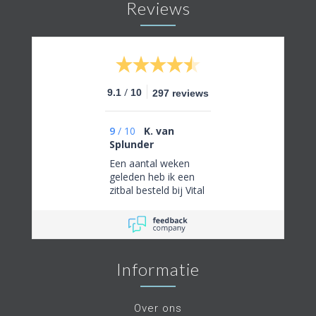
Reviews
/
9.1
10
297 reviews
9
/
10
K. van
Splunder
Een aantal weken
geleden heb ik een
zitbal besteld bij Vital
Today. Aanvankelijk
was er iets mis
gegaan bij de
bestelling. De
eigenaar dhr.Van Der
Informatie
Voort heeft mij
fantastisch
geholpen,
Over ons
meegedacht en snel