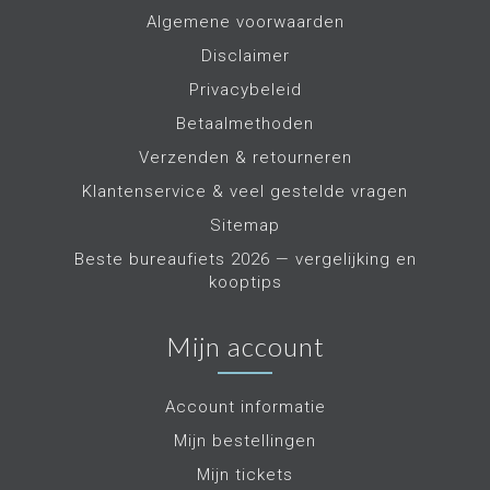
gereageerd.
Algemene voorwaarden
Geweldige service.
De zitbal is
Disclaimer
uiteindelijk mooi
Privacybeleid
verpakt gearriveerd.
Nu ontdekken hoe
Betaalmethoden
hij zit.
Verzenden & retourneren
Klantenservice & veel gestelde vragen
Sitemap
Beste bureaufiets 2026 — vergelijking en
kooptips
Mijn account
Account informatie
Mijn bestellingen
Mijn tickets