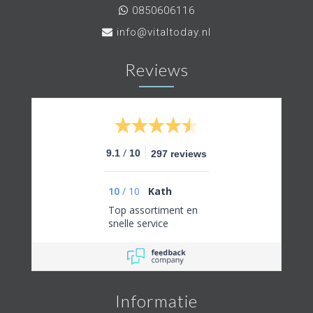
0850606116
info@vitaltoday.nl
Reviews
/
9.1
10
297 reviews
10
/
10
Kath
Top assortiment en
snelle service
Informatie