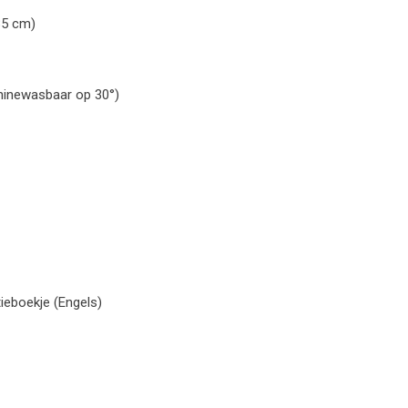
85 cm)
hinewasbaar op 30°)
tieboekje (Engels)