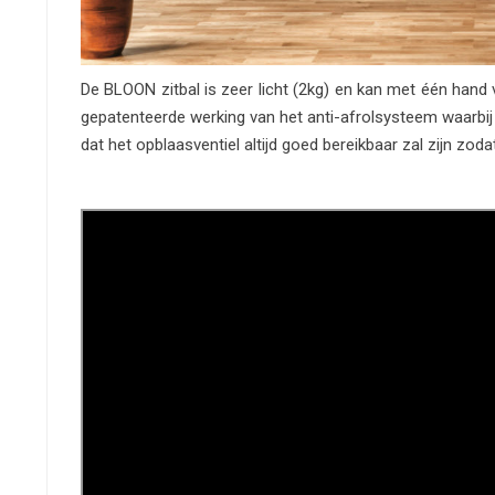
De BLOON zitbal is zeer licht (2kg) en kan met één han
gepatenteerde werking van het anti-afrolsysteem waarbij de
dat het opblaasventiel altijd goed bereikbaar zal zijn zoda