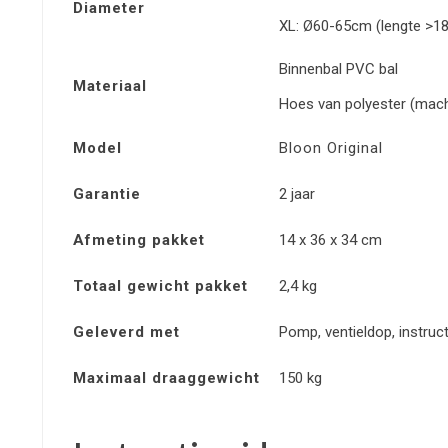
Diameter
XL: Ø60-65cm (lengte >1
Binnenbal PVC bal
Materiaal
Hoes van polyester (mac
Model
Bloon Original
Garantie
2 jaar
Afmeting pakket
14 x 36 x 34 cm
Totaal gewicht pakket
2,4 kg
Geleverd met
Pomp, ventieldop, instruc
Maximaal draaggewicht
150 kg