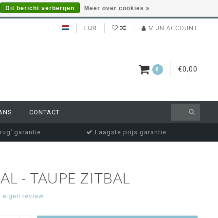
Dit bericht verbergen
Meer over cookies »
EUR
MIJN ACCOUNT
€0,00
0
ANS
CONTACT
rug’ garantie
Laagste prijs garantie
AL - TAUPE ZITBAL
e eigen review