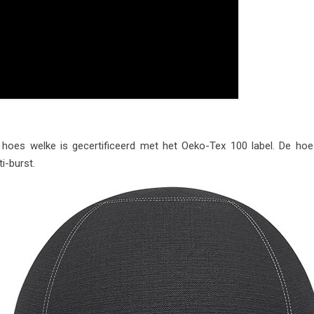
 hoes welke is gecertificeerd met het Oeko-Tex 100 label. De ho
i-burst.