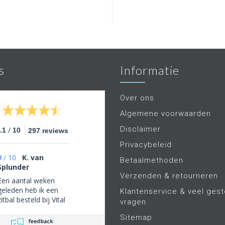
s
Informatie
Over ons
Algemene voorwaarden
Disclaimer
/
.1
10
297 reviews
Privacybeleid
9
/
10
K. van
Betaalmethoden
Splunder
Verzenden & retourneren
Een aantal weken
geleden heb ik een
Klantenservice & veel gest
zitbal besteld bij Vital
vragen
Today. Aanvankelijk
Sitemap
was er iets mis