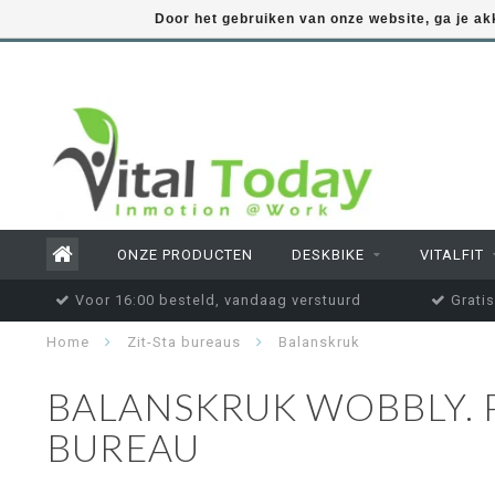
Door het gebruiken van onze website, ga je a
ONZE PRODUCTEN
DESKBIKE
VITALFIT
Voor 16:00 besteld, vandaag verstuurd
Gratis
Home
Zit-Sta bureaus
Balanskruk
BALANSKRUK WOBBLY. P
BUREAU