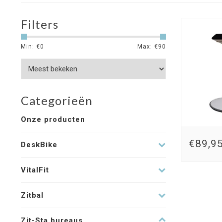
Filters
Min: €
0
Max: €
90
Categorieën
Onze producten
€89,9
DeskBike
VitalFit
Zitbal
Zit-Sta bureaus