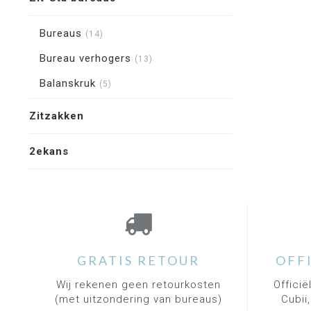
Bureaus
(14)
Bureau verhogers
(13)
Balanskruk
(5)
Zitzakken
2ekans
GRATIS RETOUR
OFF
Wij rekenen geen retourkosten
Officië
(met uitzondering van bureaus)
Cubii