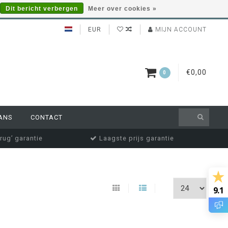
Dit bericht verbergen
Meer over cookies »
EUR
MIJN ACCOUNT
€0,00
0
ANS
CONTACT
rug’ garantie
Laagste prijs garantie
9.1