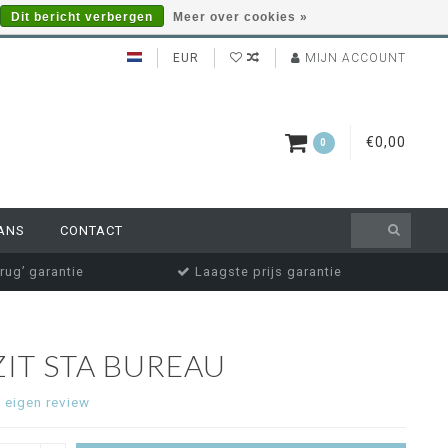
Dit bericht verbergen
Meer over cookies »
EUR
MIJN ACCOUNT
€0,00
0
ANS
CONTACT
rug’ garantie
Laagste prijs garantie
ZIT STA BUREAU
e eigen review