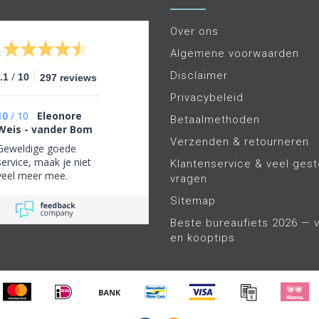
Over ons
Algemene voorwaarden
Disclaimer
/
.1
10
297 reviews
Privacybeleid
10
/
10
Eleonore
Betaalmethoden
Weis - vander Bom
Verzenden & retourneren
Geweldige goede
service, maak je niet
Klantenservice & veel gest
veel meer mee.
vragen
Sitemap
Beste bureaufiets 2026 — v
en kooptips