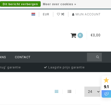
Dit bericht verbergen
Meer over cookies »
EUR
MIJN ACCOUNT
€0,00
0
ANS
CONTACT
rug’ garantie
Laagste prijs garantie
9.1