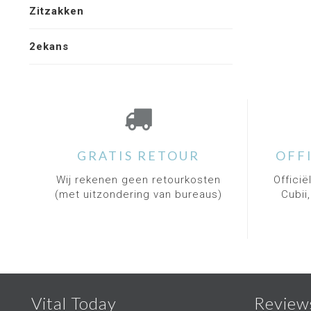
Zitzakken
2ekans
GRATIS RETOUR
OFF
Wij rekenen geen retourkosten
Officië
(met uitzondering van bureaus)
Cubii
Vital Today
Review