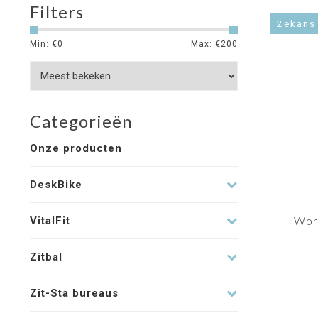
Filters
2ekans
Min: €
0
Max: €
200
Categorieën
Onze producten
DeskBike
Work
VitalFit
Zitbal
Zit-Sta bureaus