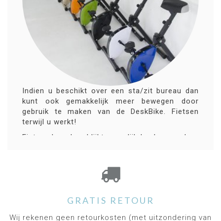
Indien u beschikt over een sta/zit bureau dan
kunt ook gemakkelijk meer bewegen door
gebruik te maken van de DeskBike. Fietsen
terwijl u werkt!
Fietsend werken blijkt namelijk heel gezond en
productief te zijn. Tijdens het gebruik van de
Deskbike stimuleer je de doorbloeding van de
bovenbeenspieren. Dit zijn de grootste spieren
in je lichaam. Door beweging vermindert suiker
en vet in deze spiergroep. Bloed en zuurstof
kan zo beter de hersenen bereiken waardoor je
GRATIS RETOUR
scherp blijft.
Wij rekenen geen retourkosten (met uitzondering van