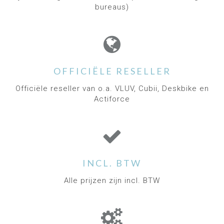
bureaus)
Wat zijn de belangrijkste
eigenschappen van de
DeskBike?
OFFICIËLE RESELLER
Officiële reseller van o.a. VLUV, Cubii, Deskbike en
Actiforce
INCL. BTW
Alle prijzen zijn incl. BTW